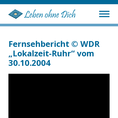
Fernsehbericht © WDR
„Lokalzeit-Ruhr“ vom
30.10.2004